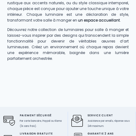
rustique aux accents naturels, ou du style classique intemporel,
chaque pièce est conçue pour ajouter une touche unique à votre
intérieur. Chaque luminaire est une déclaration de style,
transformant votre salle à manger en
un espace accueillant
.
Découvrez notre collection de luminaires pour salle à manger et
laissez-vous inspirer par des designs qui transcendent la simple
fonctionnalité pour devenir de véritables œuvres d’art
lumineuses. Créez un environnement où chaque repas devient
une expérience mémorable, baignée dans une lumière
parfaitement orchestrée.
PAIEMENT SÉCURISÉ
SERVICE CLIENT
Par carte bancaire, Paypal ou Klarna
Assistance par emails, réponse sous
(3x sans frais).
24h maximum.
LIVRAISON GRATUITE
GARANTIE 2 ANS