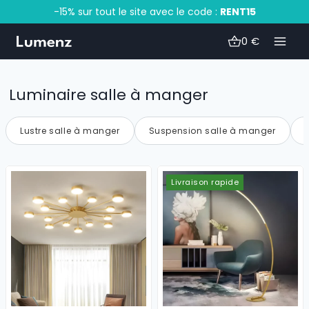
-15% sur tout le site avec le code :
RENT15
Aller
0
€
au
contenu
Luminaire salle à manger
Lustre salle à manger
Suspension salle à manger
Livraison rapide