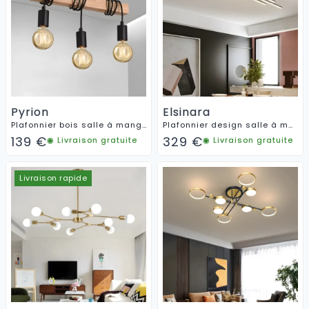
Pyrion
Elsinara
Plafonnier bois salle à manger
Plafonnier design salle à manger
139
€
329
€
◉ Livraison gratuite
◉ Livraison gratuite
Livraison rapide